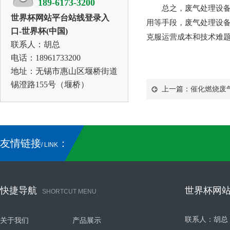
189-6173-3200
总之，废气处理设备能
世界杯网站平台站线登录入
用等手段，废气处理设
口-世界杯(中国)
克服运营成本和技术难
联系人：胡总
电话：18961733200
地址：无锡市惠山区堰桥街道
锡澄路155号（堰桥）
上一篇：
催化燃烧废
友情链接
：
/ LINK
快捷导航
世界杯网站
SHORTCUT MENU
联系人：胡
关于我们
产品展示