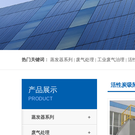
热门关键词：
蒸发器系列 |
废气处理 |
工业废气治理 |
活
活性炭吸
产品展示
PRODUCT
蒸发器系列
废气处理