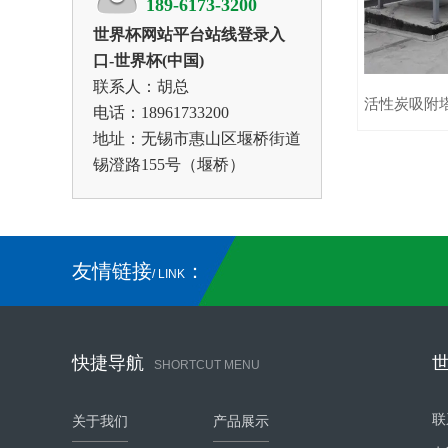
189-6173-3200
世界杯网站平台站线登录入
口-世界杯(中国)
联系人：胡总
活性炭吸附
电话：18961733200
地址：无锡市惠山区堰桥街道
锡澄路155号（堰桥）
友情链接
：
/ LINK
快捷导航
SHORTCUT MENU
联
关于我们
产品展示