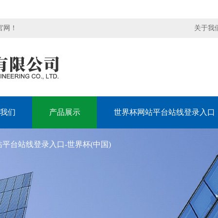
官网！
关于我
我们
产品展示
世界杯网站平台站线登录入口
平台站线登录入口-世界杯(中国)