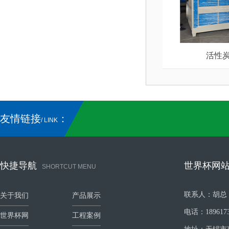
活性
友情链接
：
/ LINK
快捷导航
世界杯网站
SHORTCUT MENU
联系人：胡
关于我们
产品展示
电话：189617
世界杯网
工程案例