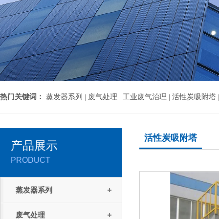
热门关键词：
蒸发器系列 |
废气处理 |
工业废气治理 |
活性炭吸附塔 
活性炭吸附塔
产品展示
PRODUCT
蒸发器系列
废气处理