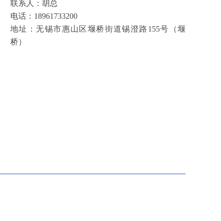
联系人：胡总
电话：18961733200
地址：无锡市惠山区堰桥街道锡澄路155号（堰
桥）