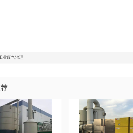
工业废气治理
推荐