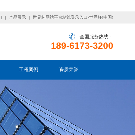
们
|
产品展示
|
世界杯网站平台站线登录入口-世界杯(中国)
全国服务热线：
189-6173-3200
工程案例
资质荣誉