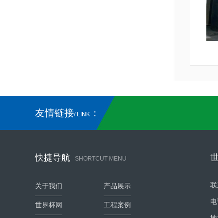
友情链接
：
/ LINK
快捷导航
SHORTCUT MENU
联
关于我们
产品展示
电
世界杯网
工程案例