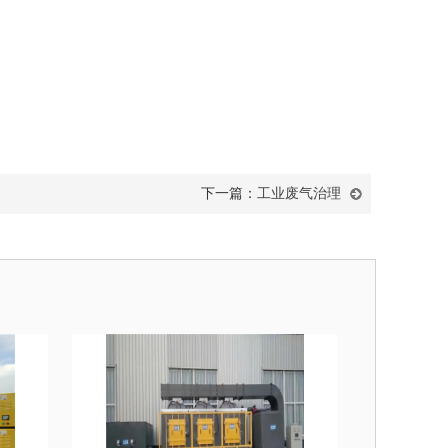
下一篇：
工业废气治理